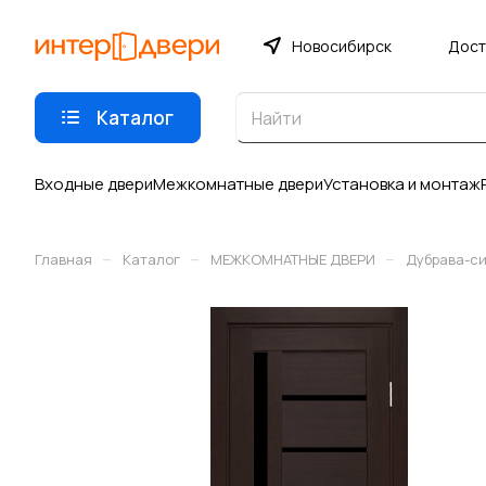
Новосибирск
Дост
Каталог
Входные двери
Межкомнатные двери
Установка и монтаж
–
–
–
Главная
Каталог
МЕЖКОМНАТНЫЕ ДВЕРИ
Дубрава-с