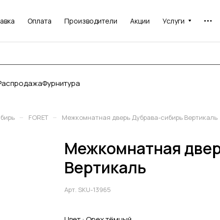
авка
Оплата
Производители
Акции
Услуги
Распродажа
Фурнитура
–
–
ибирь
FORET
Межкомнатная дверь Дубрава-сибирь Вертикаль
Межкомнатная двер
Вертикаль
Арт.
SKU-13965
Цвет :
Орех тёмный