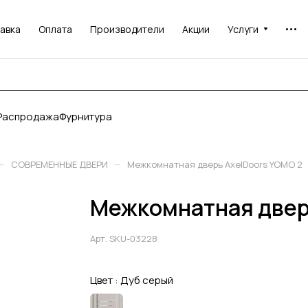
авка
Оплата
Производители
Акции
Услуги
Распродажа
Фурнитура
–
–
СОВРЕМЕННЫЕ ДВЕРИ
Межкомнатная дверь AxelDoors YOMO 2
Межкомнатная двер
Арт.
SKU-03228
Цвет :
Дуб серый