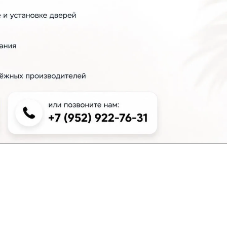
+7 (383) 381-00-51
inter-dveri@bk.ru
проспект Дзержинского, д. 1/4, эт. 2