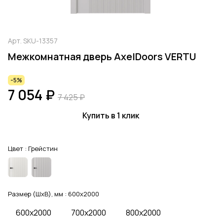
Арт.
SKU-13357
Межкомнатная дверь AxelDoors VERTU
-5%
7 054 ₽
7 425 ₽
Купить в 1 клик
Цвет :
Грейстин
Размер (ШхВ), мм :
600x2000
600x2000
700x2000
800x2000