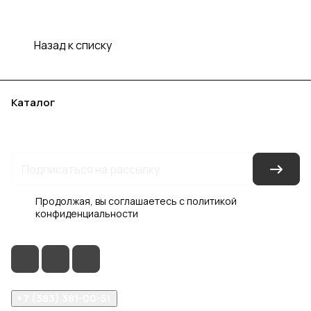
Назад к списку
Каталог
Акции
Бренды
Услуги
Блог
Условия оплаты
Условия доставки
Контакты
Магазины
Гарантия на товар
Документы
Оферта
Продолжая, вы соглашаетесь с
политикой
конфиденциальности
+7 (383) 381-00-51