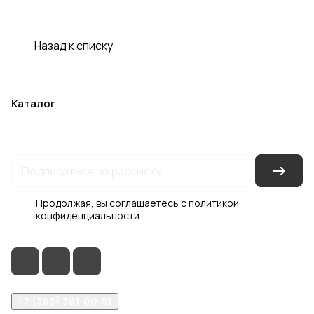
Назад к списку
Каталог
Акции
Бренды
Услуги
Блог
Условия оплаты
Условия доставки
Контакты
Магазины
Гарантия на товар
Документы
Оферта
Продолжая, вы соглашаетесь с
политикой
конфиденциальности
+7 (383) 381-00-51