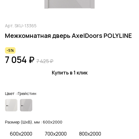
Арт.
SKU-13365
Межкомнатная дверь AxelDoors POLYLINE
-5%
7 054 ₽
7 425 ₽
Купить в 1 клик
Цвет :
Грейстин
Размер (ШхВ), мм :
600x2000
600x2000
700x2000
800x2000