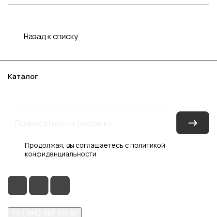
Назад к списку
Каталог
Акции
Бренды
Услуги
Блог
Условия оплаты
Условия доставки
Контакты
Магазины
Гарантия на товар
Документы
Оферта
Продолжая, вы соглашаетесь с
политикой
конфиденциальности
+7 (383) 381-00-51