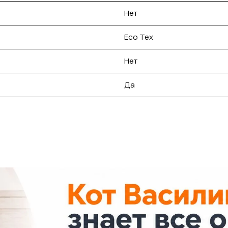
Нет
Eco Tex
Нет
Да