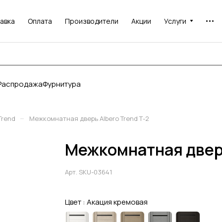
авка
Оплата
Производители
Акции
Услуги
Распродажа
Фурнитура
–
Trend
Межкомнатная дверь Albero Trend Т-2
Межкомнатная дверь
Арт.
SKU-03641
Цвет :
Акация кремовая