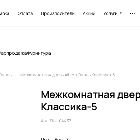
авка
Оплата
Производители
Акции
Услуги
Распродажа
Фурнитура
–
Эмаль
Межкомнатная дверь Albero Эмаль Классика-5
Межкомнатная двер
Классика-5
Арт.
SKU-04437
Цвет :
Белый