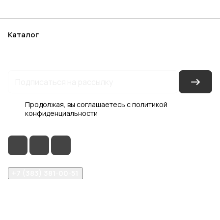
Каталог
Акции
Бренды
Услуги
Блог
Условия оплаты
Условия доставки
Контакты
Магазины
Гарантия на товар
Документы
Оферта
Продолжая, вы соглашаетесь с
политикой
конфиденциальности
+7 (383) 381-00-51
inter-dveri@bk.ru
проспект Дзержинского, д. 1/4, эт. 2