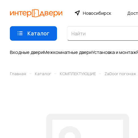
Новосибирск
Дост
Каталог
Входные двери
Межкомнатные двери
Установка и монтаж
–
–
–
Главная
Каталог
КОМПЛЕКТУЮЩИЕ
ZaDoor погонаж