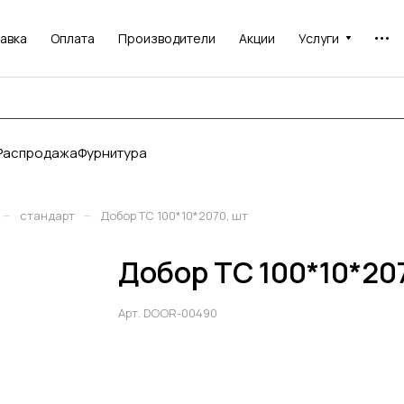
авка
Оплата
Производители
Акции
Услуги
Распродажа
Фурнитура
–
–
стандарт
Добор ТС 100*10*2070, шт
Добор ТС 100*10*20
Арт.
DOOR-00490