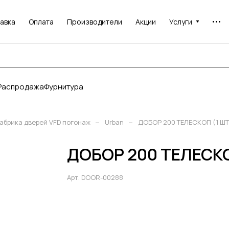
авка
Оплата
Производители
Акции
Услуги
Распродажа
Фурнитура
–
–
абрика дверей VFD погонаж
Urban
ДОБОР 200 ТЕЛЕСКОП (1 ШТ
ДОБОР 200 ТЕЛЕСКО
Арт.
DOOR-00288