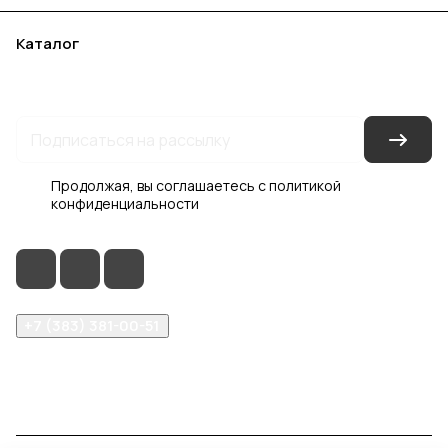
Каталог
Акции
Бренды
Услуги
Блог
Условия оплаты
Условия доставки
Контакты
Магазины
Гарантия на товар
Документы
Оферта
Продолжая, вы соглашаетесь с
политикой
конфиденциальности
+7 (383) 381-00-51
inter-dveri@bk.ru
проспект Дзержинского, д. 1/4, эт. 2