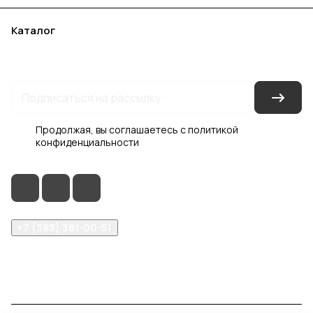
Каталог
Акции
Бренды
Услуги
Блог
Условия оплаты
Условия доставки
Контакты
Магазины
Гарантия на товар
Документы
Оферта
Продолжая, вы соглашаетесь с
политикой
конфиденциальности
+7 (383) 381-00-51
inter-dveri@bk.ru
проспект Дзержинского, д. 1/4, эт. 2