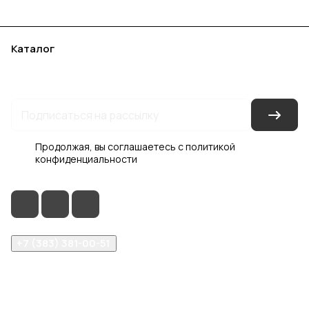
Каталог
Акции
Бренды
Услуги
Блог
Условия оплаты
Условия доставки
Контакты
Магазины
Гарантия на товар
Документы
Оферта
Продолжая, вы соглашаетесь с
политикой
конфиденциальности
+7 (383) 381-00-51
inter-dveri@bk.ru
проспект Дзержинского, д. 1/4, эт. 2