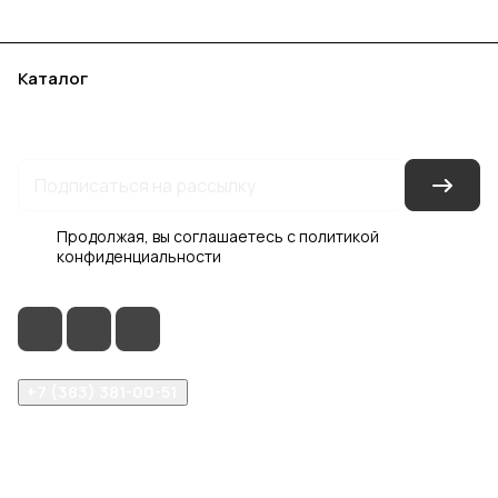
Каталог
Акции
Бренды
Услуги
Блог
Условия оплаты
Условия доставки
Контакты
Магазины
Гарантия на товар
Документы
Оферта
Продолжая, вы соглашаетесь с
политикой
конфиденциальности
+7 (383) 381-00-51
inter-dveri@bk.ru
проспект Дзержинского, д. 1/4, эт. 2