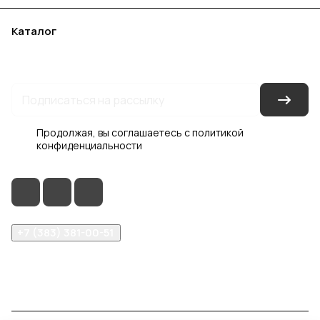
Каталог
Акции
Бренды
Услуги
Блог
Условия оплаты
Условия доставки
Контакты
Магазины
Гарантия на товар
Документы
Оферта
Продолжая, вы соглашаетесь с
политикой
конфиденциальности
+7 (383) 381-00-51
inter-dveri@bk.ru
проспект Дзержинского, д. 1/4, эт. 2