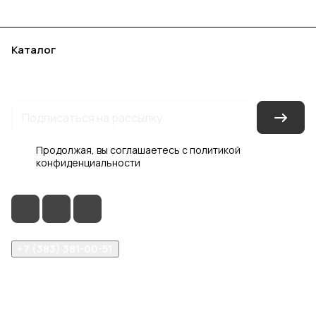
Каталог
Акции
Бренды
Услуги
Блог
Условия оплаты
Условия доставки
Контакты
Магазины
Гарантия на товар
Документы
Оферта
Продолжая, вы соглашаетесь с
политикой
конфиденциальности
+7 (383) 381-00-51
inter-dveri@bk.ru
проспект Дзержинского, д. 1/4, эт. 2