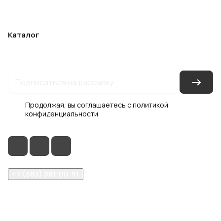
Каталог
Акции
Бренды
Услуги
Блог
Условия оплаты
Условия доставки
Контакты
Магазины
Гарантия на товар
Документы
Оферта
Продолжая, вы соглашаетесь с
политикой
конфиденциальности
+7 (383) 381-00-51
inter-dveri@bk.ru
проспект Дзержинского, д. 1/4, эт. 2