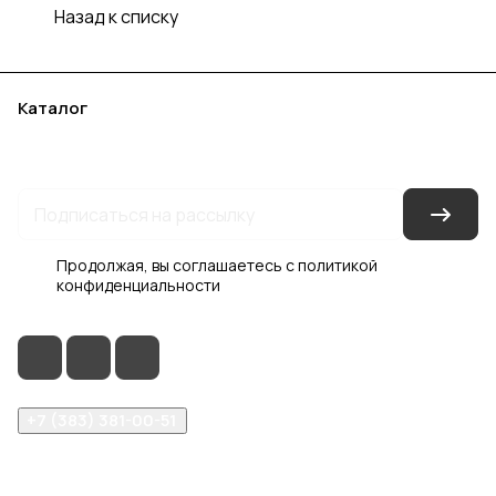
Назад к списку
Каталог
Акции
Бренды
Услуги
Блог
Условия оплаты
Условия доставки
Контакты
Магазины
Гарантия на товар
Документы
Оферта
Продолжая, вы соглашаетесь с
политикой
конфиденциальности
+7 (383) 381-00-51
inter-dveri@bk.ru