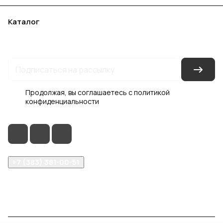
Каталог
Акции
Бренды
Услуги
Блог
Условия оплаты
Условия доставки
Контакты
Магазины
Гарантия на товар
Документы
Оферта
Продолжая, вы соглашаетесь с
политикой
конфиденциальности
+7 (383) 381-00-51
inter-dveri@bk.ru
проспект Дзержинского, д. 1/4, эт. 2