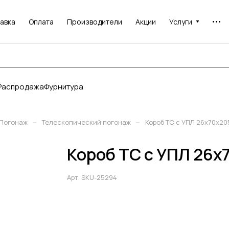
авка
Оплата
Производители
Акции
Услуги
Распродажа
Фурнитура
–
–
Погонаж
Телескопический погонаж
Короб ТС с УПЛ 26х70х20
Короб ТС с УПЛ 26х
Арт.
SKU-25294