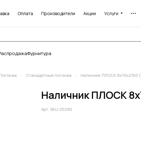
авка
Оплата
Производители
Акции
Услуги
Распродажа
Фурнитура
–
–
Погонаж
Стандартный погонаж
Наличник ПЛОСК 8х70х2150 (
Наличник ПЛОСК 8х7
Арт.
SKU-25290