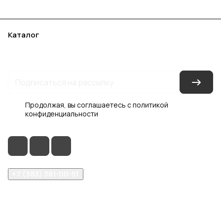
Каталог
Акции
Бренды
Услуги
Блог
Условия оплаты
Условия доставки
Контакты
Магазины
Гарантия на товар
Документы
Оферта
Продолжая, вы соглашаетесь с
политикой
конфиденциальности
+7 (383) 381-00-51
inter-dveri@bk.ru
проспект Дзержинского, д. 1/4, эт. 2