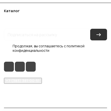
Каталог
Акции
Бренды
Услуги
Блог
Условия оплаты
Условия доставки
Контакты
Магазины
Гарантия на товар
Документы
Оферта
Продолжая, вы соглашаетесь с
политикой
конфиденциальности
+7 (383) 381-00-51
inter-dveri@bk.ru
проспект Дзержинского, д. 1/4, эт. 2