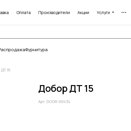
авка
Оплата
Производители
Акции
Услуги
Распродажа
Фурнитура
 ДТ 15
Добор ДТ 15
Арт.
DOOR-00434