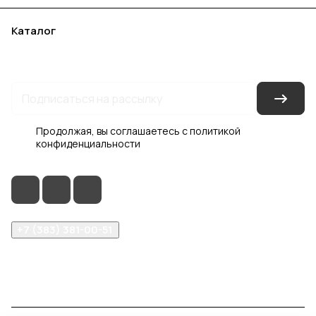
Каталог
Акции
Бренды
Услуги
Блог
Условия оплаты
Условия доставки
Контакты
Магазины
Гарантия на товар
Документы
Оферта
Продолжая, вы соглашаетесь с
политикой
конфиденциальности
+7 (383) 381-00-51
inter-dveri@bk.ru
проспект Дзержинского, д. 1/4, эт. 2