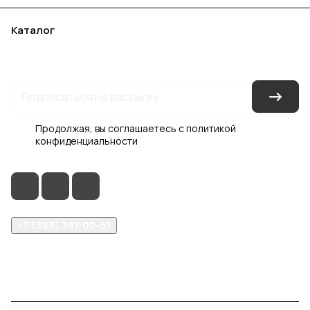
Каталог
Акции
Бренды
Услуги
Блог
Условия оплаты
Условия доставки
Контакты
Магазины
Гарантия на товар
Документы
Оферта
Продолжая, вы соглашаетесь с
политикой
конфиденциальности
+7 (383) 381-00-51
inter-dveri@bk.ru
проспект Дзержинского, д. 1/4, эт. 2