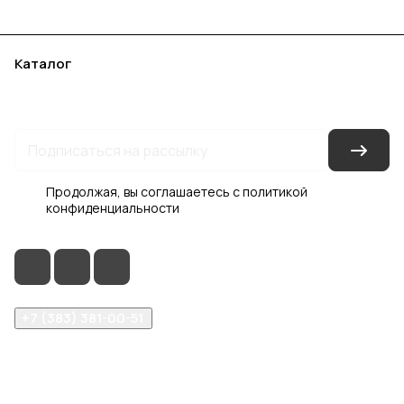
Каталог
Акции
Бренды
Услуги
Блог
Условия оплаты
Условия доставки
Контакты
Магазины
Гарантия на товар
Документы
Оферта
Продолжая, вы соглашаетесь с
политикой
конфиденциальности
+7 (383) 381-00-51
inter-dveri@bk.ru
проспект Дзержинского, д. 1/4, эт. 2