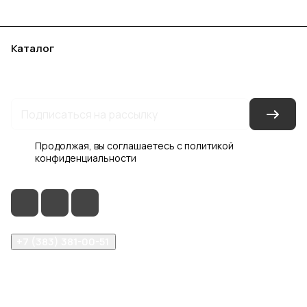
Каталог
Акции
Бренды
Услуги
Блог
Условия оплаты
Условия доставки
Контакты
Магазины
Гарантия на товар
Документы
Оферта
Продолжая, вы соглашаетесь с
политикой
конфиденциальности
+7 (383) 381-00-51
inter-dveri@bk.ru
проспект Дзержинского, д. 1/4, эт. 2