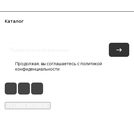
Каталог
Акции
Бренды
Услуги
Блог
Условия оплаты
Условия доставки
Контакты
Магазины
Гарантия на товар
Документы
Оферта
Продолжая, вы соглашаетесь с
политикой
конфиденциальности
+7 (383) 381-00-51
inter-dveri@bk.ru
проспект Дзержинского, д. 1/4, эт. 2