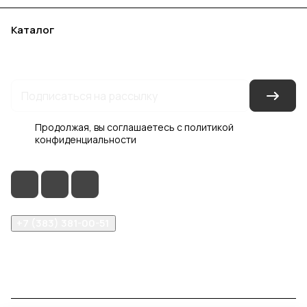
Каталог
Акции
Бренды
Услуги
Блог
Условия оплаты
Условия доставки
Контакты
Магазины
Гарантия на товар
Документы
Оферта
Продолжая, вы соглашаетесь с
политикой
конфиденциальности
+7 (383) 381-00-51
inter-dveri@bk.ru
проспект Дзержинского, д. 1/4, эт. 2