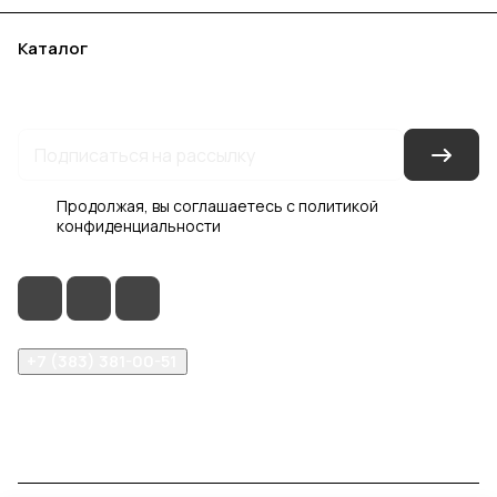
Каталог
Акции
Бренды
Услуги
Блог
Условия оплаты
Условия доставки
Контакты
Магазины
Гарантия на товар
Документы
Оферта
Продолжая, вы соглашаетесь с
политикой
конфиденциальности
+7 (383) 381-00-51
inter-dveri@bk.ru
проспект Дзержинского, д. 1/4, эт. 2