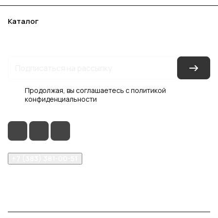
Каталог
Акции
Бренды
Услуги
Блог
Условия оплаты
Условия доставки
Контакты
Магазины
Гарантия на товар
Документы
Оферта
Продолжая, вы соглашаетесь с
политикой
конфиденциальности
+7 (383) 381-00-51
inter-dveri@bk.ru
проспект Дзержинского, д. 1/4, эт. 2