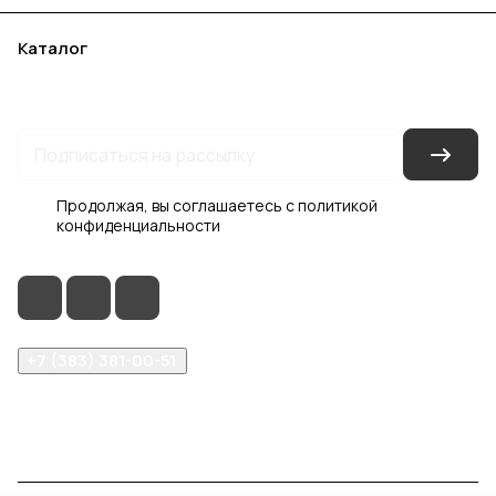
Каталог
Акции
Бренды
Услуги
Блог
Условия оплаты
Условия доставки
Контакты
Магазины
Гарантия на товар
Документы
Оферта
Продолжая, вы соглашаетесь с
политикой
конфиденциальности
+7 (383) 381-00-51
inter-dveri@bk.ru
проспект Дзержинского, д. 1/4, эт. 2