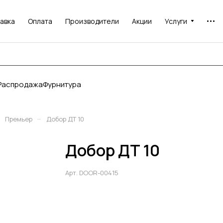
авка
Оплата
Производители
Акции
Услуги
Распродажа
Фурнитура
–
Премьер
Добор ДТ 10
Добор ДТ 10
Арт.
DOOR-00415