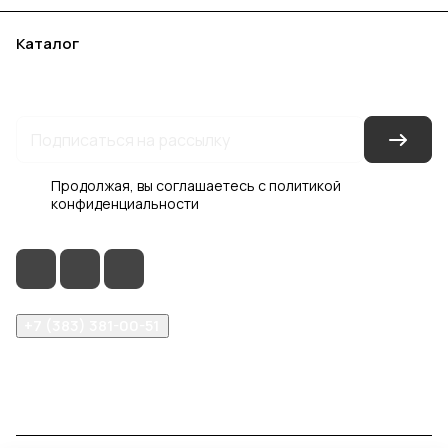
Каталог
Акции
Бренды
Услуги
Блог
Условия оплаты
Условия доставки
Контакты
Магазины
Гарантия на товар
Документы
Оферта
Продолжая, вы соглашаетесь с
политикой
конфиденциальности
+7 (383) 381-00-51
inter-dveri@bk.ru
проспект Дзержинского, д. 1/4, эт. 2