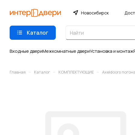
Новосибирск
Дост
Каталог
Входные двери
Межкомнатные двери
Установка и монтаж
–
–
–
Главная
Каталог
КОМПЛЕКТУЮЩИЕ
Axeldoors погон