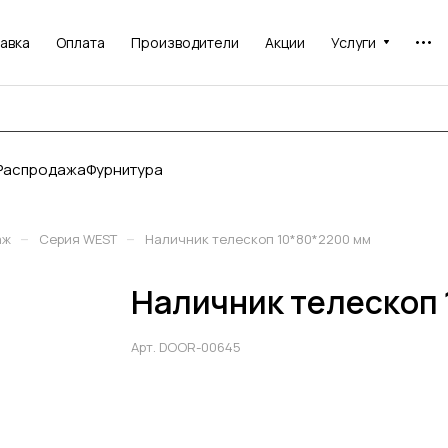
авка
Оплата
Производители
Акции
Услуги
Распродажа
Фурнитура
–
–
аж
Серия WEST
Наличник телескоп 10*80*2200 мм
Наличник телескоп 
Арт.
DOOR-00645