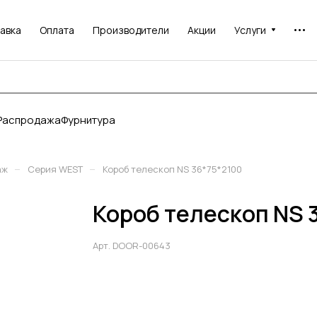
авка
Оплата
Производители
Акции
Услуги
Распродажа
Фурнитура
–
–
аж
Серия WEST
Короб телескоп NS 36*75*2100
Короб телескоп NS 
Арт.
DOOR-00643