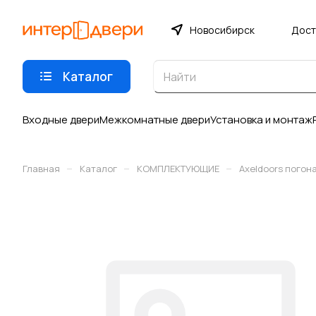
Новосибирск
Дост
Каталог
Входные двери
Межкомнатные двери
Установка и монтаж
–
–
–
Главная
Каталог
КОМПЛЕКТУЮЩИЕ
Axeldoors погон