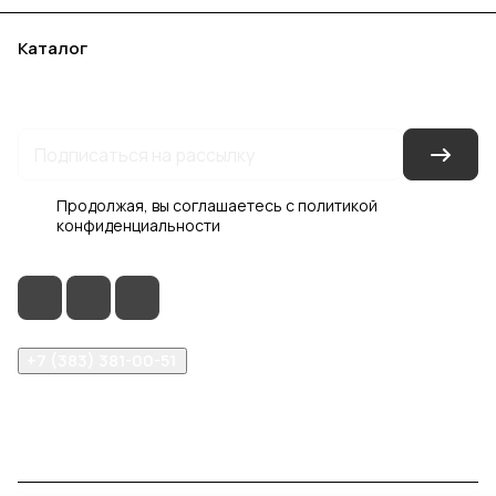
Каталог
Акции
Бренды
Услуги
Блог
Условия оплаты
Условия доставки
Контакты
Магазины
Гарантия на товар
Документы
Оферта
Продолжая, вы соглашаетесь с
политикой
конфиденциальности
+7 (383) 381-00-51
inter-dveri@bk.ru
проспект Дзержинского, д. 1/4, эт. 2