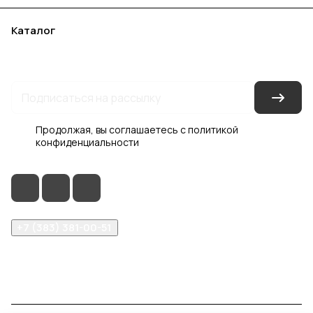
Каталог
Акции
Бренды
Услуги
Блог
Условия оплаты
Условия доставки
Контакты
Магазины
Гарантия на товар
Документы
Оферта
Продолжая, вы соглашаетесь с
политикой
конфиденциальности
+7 (383) 381-00-51
inter-dveri@bk.ru
проспект Дзержинского, д. 1/4, эт. 2