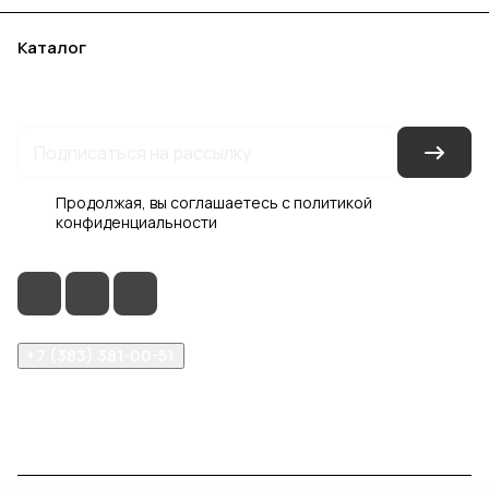
Каталог
Акции
Бренды
Услуги
Блог
Условия оплаты
Условия доставки
Контакты
Магазины
Гарантия на товар
Документы
Оферта
Продолжая, вы соглашаетесь с
политикой
конфиденциальности
+7 (383) 381-00-51
inter-dveri@bk.ru
проспект Дзержинского, д. 1/4, эт. 2