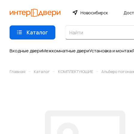
Новосибирск
Дост
Каталог
Входные двери
Межкомнатные двери
Установка и монтаж
–
–
–
Главная
Каталог
КОМПЛЕКТУЮЩИЕ
Альберо погона