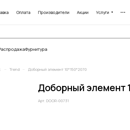
авка
Оплата
Производители
Акции
Услуги
Распродажа
Фурнитура
–
–
ж
Trend
Доборный элемент 10*150*2070
Доборный элемент 
Арт.
DOOR-00731