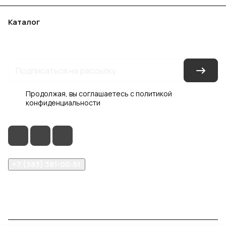
Каталог
Акции
Бренды
Услуги
Блог
Условия оплаты
Условия доставки
Контакты
Магазины
Гарантия на товар
Документы
Оферта
Продолжая, вы соглашаетесь с
политикой
конфиденциальности
+7 (383) 381-00-51
inter-dveri@bk.ru
проспект Дзержинского, д. 1/4, эт. 2