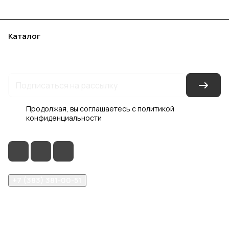
Каталог
Акции
Бренды
Услуги
Блог
Условия оплаты
Условия доставки
Контакты
Магазины
Гарантия на товар
Документы
Оферта
Продолжая, вы соглашаетесь с
политикой
конфиденциальности
+7 (383) 381-00-51
inter-dveri@bk.ru
проспект Дзержинского, д. 1/4, эт. 2