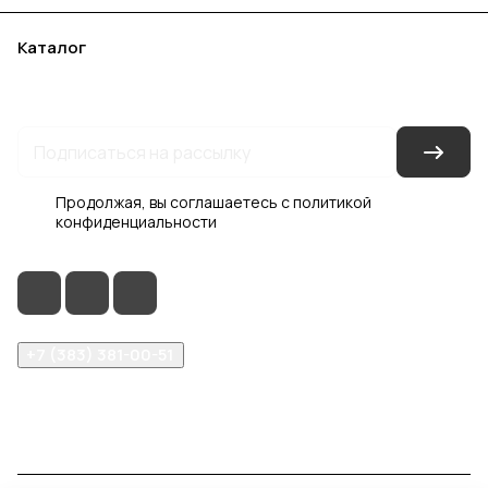
Каталог
Акции
Бренды
Услуги
Блог
Условия оплаты
Условия доставки
Контакты
Магазины
Гарантия на товар
Документы
Оферта
Продолжая, вы соглашаетесь с
политикой
конфиденциальности
+7 (383) 381-00-51
inter-dveri@bk.ru
проспект Дзержинского, д. 1/4, эт. 2