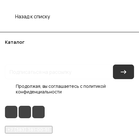
Назад к списку
Каталог
Акции
Бренды
Услуги
Блог
Условия оплаты
Условия доставки
Контакты
Магазины
Гарантия на товар
Документы
Оферта
Продолжая, вы соглашаетесь с
политикой
конфиденциальности
+7 (383) 381-00-51