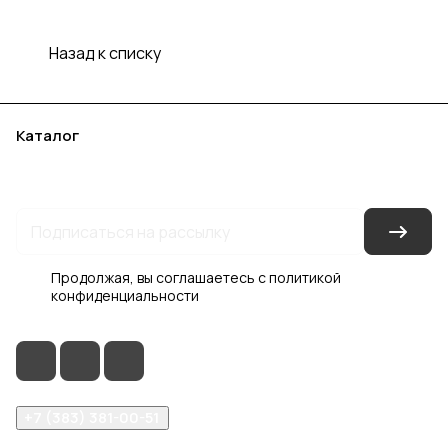
Назад к списку
Каталог
Акции
Бренды
Услуги
Блог
Условия оплаты
Условия доставки
Контакты
Магазины
Гарантия на товар
Документы
Оферта
Продолжая, вы соглашаетесь с
политикой
конфиденциальности
+7 (383) 381-00-51