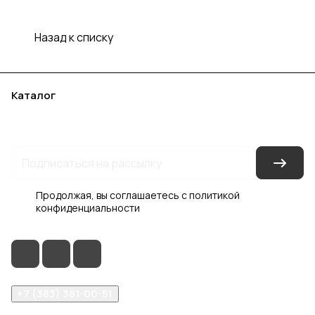
Назад к списку
Каталог
Акции
Бренды
Услуги
Блог
Условия оплаты
Условия доставки
Контакты
Магазины
Гарантия на товар
Документы
Оферта
Продолжая, вы соглашаетесь с
политикой
конфиденциальности
+7 (383) 381-00-51