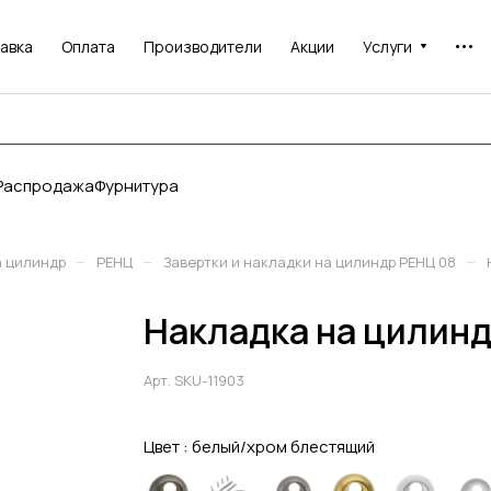
авка
Оплата
Производители
Акции
Услуги
Распродажа
Фурнитура
–
–
–
а цилиндр
РЕНЦ
Завертки и накладки на цилиндр РЕНЦ 08
Накладка на цилинд
Арт.
SKU-11903
Цвет :
белый/хром блестящий